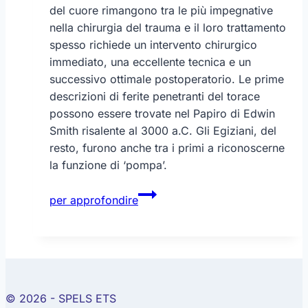
del cuore rimangono tra le più impegnative
nella chirurgia del trauma e il loro trattamento
spesso richiede un intervento chirurgico
immediato, una eccellente tecnica e un
successivo ottimale postoperatorio. Le prime
descrizioni di ferite penetranti del torace
possono essere trovate nel Papiro di Edwin
Smith risalente al 3000 a.C. Gli Egiziani, del
resto, furono anche tra i primi a riconoscerne
la funzione di ‘pompa’.
Quella
per approfondire
ferita
al
cuore…
di
Tivoli
© 2026 - SPELS ETS