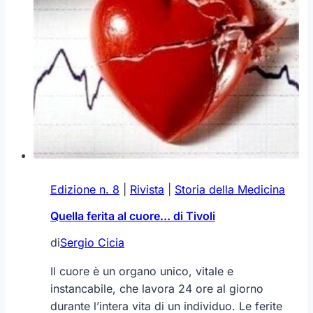
un
Genio
(I)
Edizione n. 8
|
Rivista
|
Storia della Medicina
Quella ferita al cuore… di Tivoli
di
Sergio Cicia
Il cuore è un organo unico, vitale e
instancabile, che lavora 24 ore al giorno
durante l’intera vita di un individuo. Le ferite