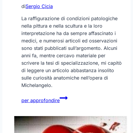
di
Sergio Cicia
La raffigurazione di condizioni patologiche
nella pittura e nella scultura e la loro
interpretazione ha da sempre affascinato i
medici, e numerosi articoli ed osservazioni
sono stati pubblicati sull’argomento. Alcuni
anni fa, mentre cercavo materiale per
scrivere la tesi di specializzazione, mi capitò
di leggere un articolo abbastanza insolito
sulle curiosità anatomiche nell’opera di
Michelangelo.
Michelangelo:
per approfondire
curiosità
anatomiche
nell’opera
di