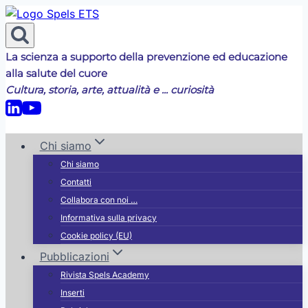
Salta
al
contenuto
La scienza a supporto della prevenzione ed educazione
alla salute del cuore
Cultura, storia, arte, attualità e ... curiosità
Chi siamo
Chi siamo
Contatti
Collabora con noi …
Informativa sulla privacy
Cookie policy (EU)
Pubblicazioni
Rivista Spels Academy
Inserti