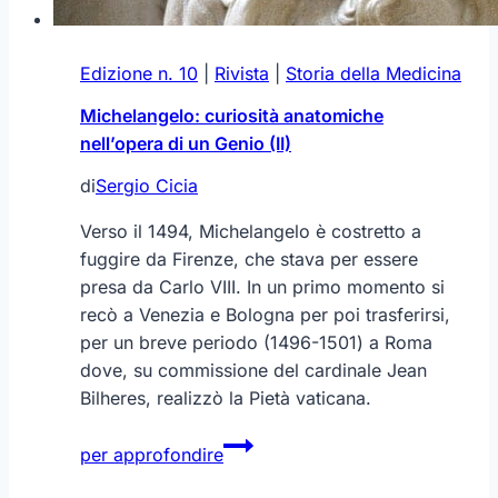
Edizione n. 10
|
Rivista
|
Storia della Medicina
Michelangelo: curiosità anatomiche
nell’opera di un Genio (II)
di
Sergio Cicia
Verso il 1494, Michelangelo è costretto a
fuggire da Firenze, che stava per essere
presa da Carlo VIII. In un primo momento si
recò a Venezia e Bologna per poi trasferirsi,
per un breve periodo (1496-1501) a Roma
dove, su commissione del cardinale Jean
Bilheres, realizzò la Pietà vaticana.
Michelangelo:
per approfondire
curiosità