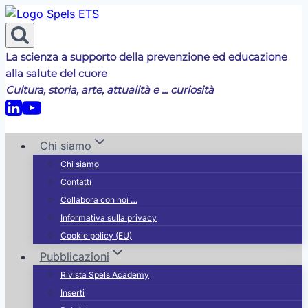
Salta
al
contenuto
La scienza a supporto della prevenzione ed educazione
alla salute del cuore
Cultura, storia, arte, attualità e ... curiosità
Chi siamo
Chi siamo
Contatti
Collabora con noi …
Informativa sulla privacy
Cookie policy (EU)
Pubblicazioni
Rivista Spels Academy
Inserti