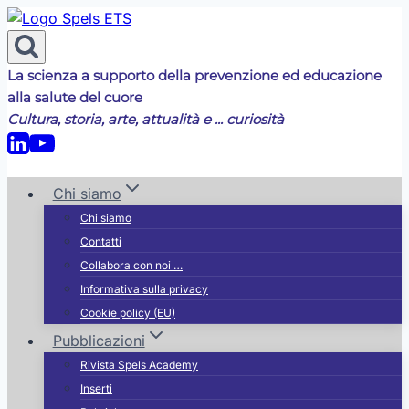
Salta
al
contenuto
La scienza a supporto della prevenzione ed educazione
alla salute del cuore
Cultura, storia, arte, attualità e ... curiosità
Chi siamo
Chi siamo
Contatti
Collabora con noi …
Informativa sulla privacy
Cookie policy (EU)
Pubblicazioni
Rivista Spels Academy
Inserti