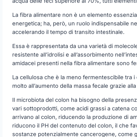
acqua delle feci superiore al 70%, tutti element
La fibra alimentare non è un elemento essenzial
energetica; ha, però, un ruolo indispensabile n
accelerando il tempo di transito intestinale.
Essa è rappresentata da una varietà di molecole
resistente all’idrolisi e all’assorbimento nell’in
amidacei presenti nella fibra alimentare sono fer
La cellulosa che è la meno fermentescibile tra i d
molto all’aumento della massa fecale grazie alla 
Il microbiota del colon ha bisogno della presenz
vari sottoprodotti, come acidi grassi a catena c
arrivano al colon, riducendo la produzione di am
riducono il PH del contenuto del colon, il che fav
sostanze potenzialmente cancerogene, come gli a