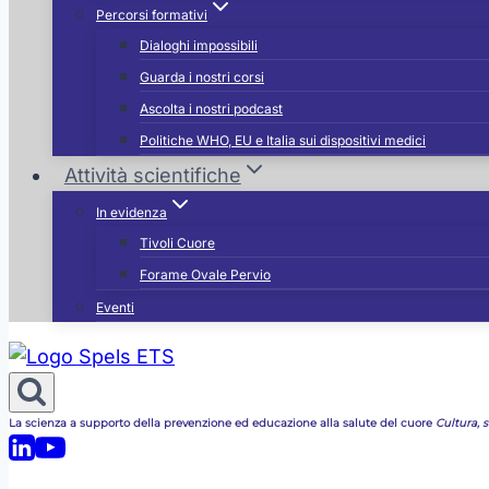
Percorsi formativi
Dialoghi impossibili
Guarda i nostri corsi
Ascolta i nostri podcast
Politiche WHO, EU e Italia sui dispositivi medici
Attività scientifiche
In evidenza
Tivoli Cuore
Forame Ovale Pervio
Eventi
La scienza a supporto della prevenzione ed educazione alla salute del cuore
Cultura, st