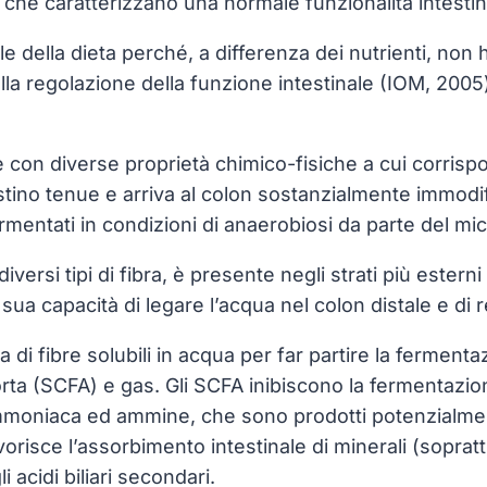
i che caratterizzano una normale funzionalità intestin
e della dieta perché, a differenza dei nutrienti, non
ella regolazione della funzione intestinale (IOM, 20
 con diverse proprietà chimico-fisiche a cui corrispo
testino tenue e arriva al colon sostanzialmente immodif
mentati in condizioni di anaerobiosi da parte del mic
iversi tipi di fibra, è presente negli strati più estern
sua capacità di legare l’acqua nel colon distale e di 
a di fibre solubili in acqua per far partire la fermen
orta (SCFA) e gas. Gli SCFA inibiscono la fermentazio
moniaca ed ammine, che sono prodotti potenzialmente 
orisce l’assorbimento intestinale di minerali (soprattu
cidi biliari secondari.