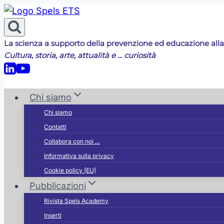
Salta
al
contenuto
La scienza a supporto della prevenzione ed educazione alla
Cultura, storia, arte, attualità e ... curiosità
Chi siamo
Chi siamo
Contatti
Collabora con noi …
Informativa sulla privacy
Cookie policy (EU)
Pubblicazioni
Rivista Spels Academy
Inserti