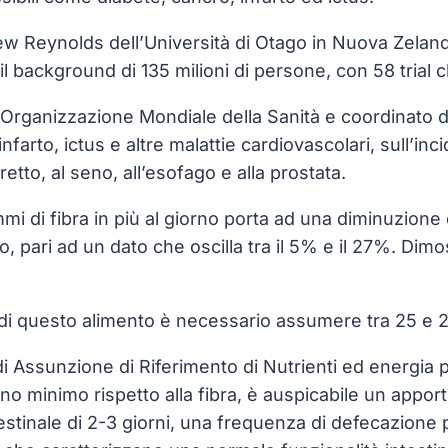
ew Reynolds dell’Università di Otago in Nuova Zelanda
ackground di 135 milioni di persone, con 58 trial cli
’Organizzazione Mondiale della Sanità e coordinato da
farto, ictus e altre malattie cardiovascolari, sull’inc
-retto, al seno, all’esofago e alla prostata.
 di fibra in più al giorno porta ad una diminuzione d
o, pari ad un dato che oscilla tra il 5% e il 27%. Di
e di questo alimento è necessario assumere tra 25 e 2
di Assunzione di Riferimento di Nutrienti ed energia p
o minimo rispetto alla fibra, è auspicabile un appor
testinale di 2-3 giorni, una frequenza di defecazione