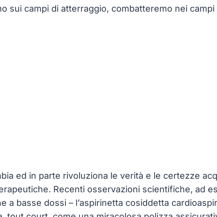
sui campi di atterraggio, combatteremo nei campi e 
a ed in parte rivoluziona le verità e le certezze ac
 terapeutiche. Recenti osservazioni scientifiche, ad es
one a basse dossi – l’aspirinetta cosiddetta cardioasp
 tout court, come una miracolosa polizza assicurativ