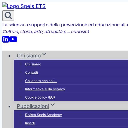
Salta
al
contenuto
La scienza a supporto della prevenzione ed educazione alla
Cultura, storia, arte, attualità e ... curiosità
Chi siamo
Chi siamo
Contatti
Collabora con noi …
Informativa sulla privacy
Cookie policy (EU)
Pubblicazioni
Rivista Spels Academy
Inserti