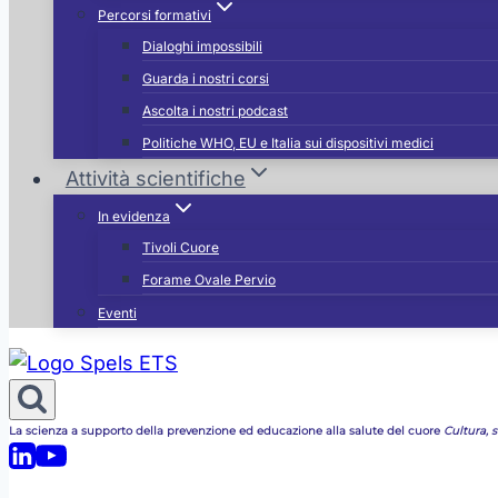
Percorsi formativi
Dialoghi impossibili
Guarda i nostri corsi
Ascolta i nostri podcast
Politiche WHO, EU e Italia sui dispositivi medici
Attività scientifiche
In evidenza
Tivoli Cuore
Forame Ovale Pervio
Eventi
La scienza a supporto della prevenzione ed educazione alla salute del cuore
Cultura, st