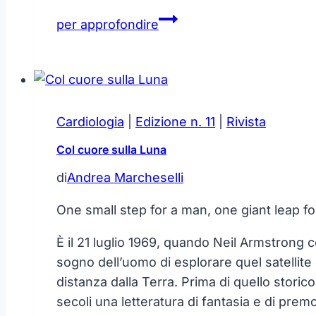
Sapore
per approfondire
di
sale
Cardiologia
|
Edizione n. 11
|
Rivista
Col cuore sulla Luna
di
Andrea Marcheselli
One small step for a man, one giant leap f
È il 21 luglio 1969, quando Neil Armstrong 
sogno dell’uomo di esplorare quel satellite 
distanza dalla Terra. Prima di quello stori
secoli una letteratura di fantasia e di premo