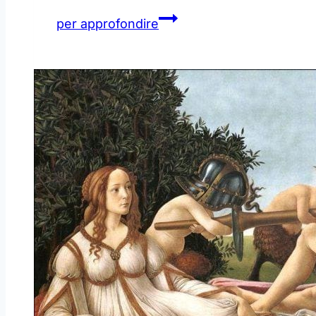
Col
per approfondire
cuore
sulla
Luna