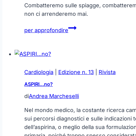
Combatteremo sulle spiagge, combatteremo 
non ci arrenderemo mai.
I
per approfondire
cocktails
di
Churchill
Cardiologia
|
Edizione n. 13
|
Rivista
ASPIRI…no?
di
Andrea Marcheselli
Nel mondo medico, la costante ricerca cambi
sui percorsi diagnostici e sulle indicazioni
dell’aspirina, o meglio della sua formulazi
primaria, poiché troppo spesso considerata,