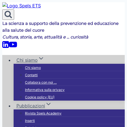
Salta
al
contenuto
La scienza a supporto della prevenzione ed educazione
alla salute del cuore
Cultura, storia, arte, attualità e ... curiosità
Chi siamo
Chi siamo
Contatti
Collabora con noi …
Informativa sulla privacy
Cookie policy (EU)
Pubblicazioni
Rivista Spels Academy
Inserti