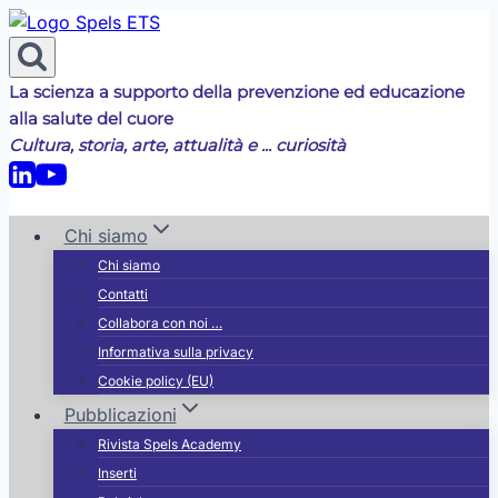
Salta
al
contenuto
La scienza a supporto della prevenzione ed educazione
alla salute del cuore
Cultura, storia, arte, attualità e ... curiosità
Chi siamo
Chi siamo
Contatti
Collabora con noi …
Informativa sulla privacy
Cookie policy (EU)
Pubblicazioni
Rivista Spels Academy
Inserti