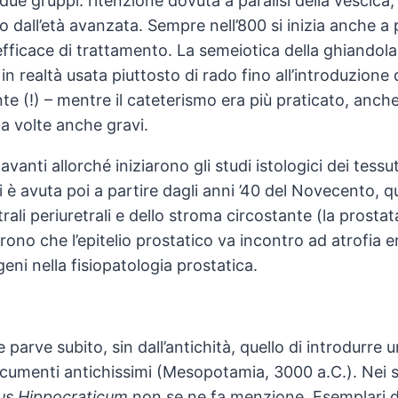
n due gruppi: ritenzione dovuta a paralisi della vesci
tto dall’età avanzata. Sempre nell’800 si inizia anche 
ficace di trattamento. La semeiotica della ghiandola
in realtà usata piuttosto di rado fino all’introduzione 
ente (!) – mentre il cateterismo era più praticato, anc
a volte anche gravi.
n avanti allorché iniziarono gli studi istologici dei tess
 è avuta poi a partire dagli anni ’40 del Novecento, 
trali periuretrali e dello stroma circostante (la prosta
no che l’epitelio prostatico va incontro ad atrofia en
eni nella fisiopatologia prostatica.
e parve subito, sin dall’antichità, quello di introdurre 
cumenti antichissimi (Mesopotamia, 3000 a.C.). Nei se
us Hippocraticum
non se ne fa menzione. Esemplari di