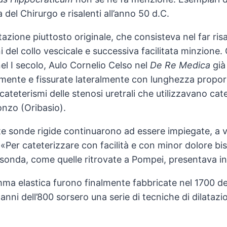
del Chirurgo e risalenti all’anno 50 d.C.
tazione piuttosto originale, che consisteva nel far risa
 del collo vescicale e successiva facilitata minzione.
el I secolo, Aulo Cornelio Celso nel
De Re Medica
già
mente e fissurate lateralmente con lunghezza proporz
 cateterismi delle stenosi uretrali che utilizzavano ca
ronzo (Oribasio).
ste sonde rigide continuarono ad essere impiegate, a
 «Per cateterizzare con facilità e con minor dolore bi
cui sonda, come quelle ritrovate a Pompei, presentava i
mma elastica furono finalmente fabbricate nel 1700 del
 anni dell’800 sorsero una serie di tecniche di dilatazi