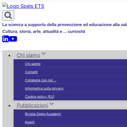
Salta
al
contenuto
La scienza a supporto della prevenzione ed educazione alla sal
Cultura, storia, arte, attualità e ... curiosità
Chi siamo
Chi siamo
Contatti
Collabora con noi …
Informativa sulla privacy
Cookie policy (EU)
Pubblicazioni
Rivista Spels Academy
Inserti