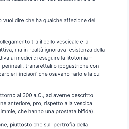
iò vuol dire che ha qualche affezione del
collegamento tra il collo vescicale e la
ttiva, ma in realtà ignorava l’esistenza della
va ai medici di eseguire la litotomia –
perineali, transrettali o ipogastriche con
barbieri-incisori’ che osavano farlo e la cui
attorno al 300 a.C., ad averne descritto
ne anteriore, pro, rispetto alla vescica
scimmie, che hanno una prostata bifida).
ne, piuttosto che sull’ipertrofia della