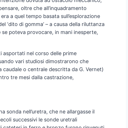
ca; ritenzione dovuta ad ostacolo meccanico,
a pensare, oltre che all’inquadramento
 era a quel tempo basata sull’esplorazione
del ‘dito di gomma’ – a causa della riluttanza
he se poteva provocare, in mani inesperte,
uti asportati nel corso delle prime
quando vari studiosi dimostrarono che
ta caudale o centrale descritta da G. Vernet)
tro tre mesi dalla castrazione,
una sonda nell’uretra, che ne allargasse il
coli successivi le sonde uretrali
 cateteri in ferro e bronzo furono rinvenuti