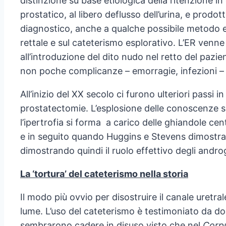
distinzione su base etiologica della ritenzione i
prostatico, al libero deflusso dell’urina, e prodo
diagnostico, anche a qualche possibile metodo ef
rettale e sul cateterismo esplorativo. L’ER venne 
all’introduzione del dito nudo nel retto del pazi
non poche complicanze – emorragie, infezioni – 
All’inizio del XX secolo ci furono ulteriori passi i
prostatectomie. L’esplosione delle conoscenze si
l’ipertrofia si forma a carico delle ghiandole cen
e in seguito quando Huggins e Stevens dimostraro
dimostrando quindi il ruolo effettivo degli androg
La ‘tortura’ del cateterismo nella storia
Il modo più ovvio per disostruire il canale uretral
lume. L’uso del cateterismo è testimoniato da do
sembrarono cadere in disuso visto che nel
Corp