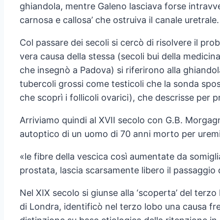
ghiandola, mentre Galeno lasciava forse intravv
carnosa e callosa’ che ostruiva il canale uretrale.
Col passare dei secoli si cercò di risolvere il pro
vera causa della stessa (secoli bui della medicin
che insegnò a Padova) si riferirono alla ghiandola
tubercoli grossi come testicoli che la sonda spos
che scoprì i follicoli ovarici), che descrisse per
Arriviamo quindi al XVII secolo con G.B. Morgagni
autoptico di un uomo di 70 anni morto per uremia
«le fibre della vescica così aumentate da somigli
prostata, lascia scarsamente libero il passaggio 
Nel XIX secolo si giunse alla ‘scoperta’ del terz
di Londra, identificò nel terzo lobo una causa freq