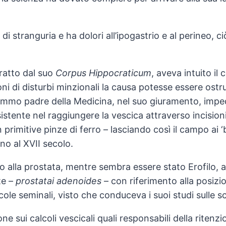
 stranguria e ha dolori all’ipogastrio e al perineo, c
ratto dal suo
Corpus Hippocraticum
, aveva intuito il 
oni di disturbi minzionali la causa potesse essere ostru
ommo padre della Medicina, nel suo giuramento, impedi
stente nel raggiungere la vescica attraverso incisioni 
 primitive pinze di ferro – lasciando così il campo ai ‘
ino al XVII secolo.
nno alla prostata, mentre sembra essere stato Erofilo, 
te –
prostatai adenoides
– con riferimento alla posizio
cole seminali, visto che conduceva i suoi studi sulle 
e sui calcoli vescicali quali responsabili della ritenzio