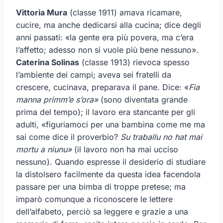
Vittoria Mura
(classe 1911) amava ricamare,
cucire, ma anche dedicarsi alla cucina; dice degli
anni passati: «la gente era più povera, ma c’era
l’affetto; adesso non si vuole più bene nessuno».
Caterina Solinas
(classe 1913) rievoca spesso
l’ambiente dei campi; aveva sei fratelli da
crescere, cucinava, preparava il pane. Dice: «
Fia
manna primm’e s’ora»
(sono diventata grande
prima del tempo); il lavoro era stancante per gli
adulti, «figuriamoci per una bambina come me ma
sai come dice il proverbio?
Su traballu no hat mai
mortu a niunu»
(il lavoro non ha mai ucciso
nessuno). Quando espresse il desiderio di studiare
la distolsero facilmente da questa idea facendola
passare per una bimba di troppe pretese; ma
imparò comunque a riconoscere le lettere
dell’alfabeto, perciò sa leggere e grazie a una