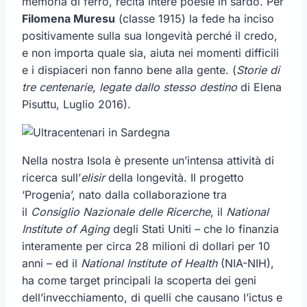
memoria di ferro, recita intere poesie in sardo. Per
Filomena Muresu
(classe 1915) la fede ha inciso
positivamente sulla sua longevità perché il credo,
e non importa quale sia, aiuta nei momenti difficili
e i dispiaceri non fanno bene alla gente. (
Storie di
tre centenarie, legate dallo stesso destino
di Elena
Pisuttu, Luglio 2016).
Nella nostra Isola è presente un’intensa attività di
ricerca sull’
elisir
della longevità. Il progetto
‘Progenia’, nato dalla collaborazione tra
il
Consiglio Nazionale delle Ricerche
, il
National
Institute of Aging
degli Stati Uniti – che lo finanzia
interamente per circa 28 milioni di dollari per 10
anni – ed il
National Institute of Health
(NIA-NIH),
ha come target principali la scoperta dei geni
dell’invecchiamento, di quelli che causano l’ictus e