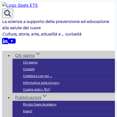
Salta
al
contenuto
La scienza a supporto della prevenzione ed educazione
alla salute del cuore
Cultura, storia, arte, attualità e ... curiosità
Chi siamo
Chi siamo
Contatti
Collabora con noi …
Informativa sulla privacy
Cookie policy (EU)
Pubblicazioni
Rivista Spels Academy
Inserti